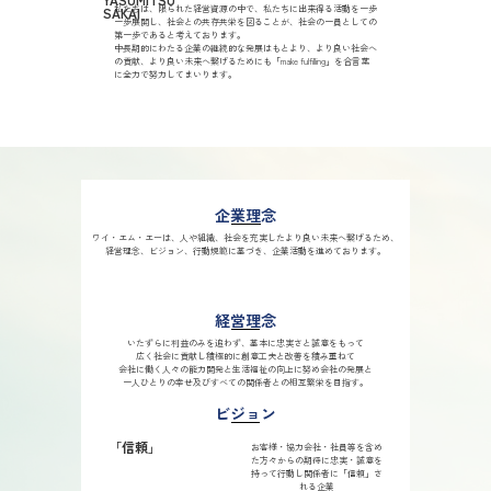
私たちは、限られた経営資源の中で、私たちに出来得る活動を一歩
SAKAI
一歩展開し、社会との共存共栄を図ることが、社会の一員としての
第一歩であると考えております。
中長期的にわたる企業の継続的な発展はもとより、より良い社会へ
の貢献、より良い未来へ繋げるためにも「make fulfilling」を合言葉
に全力で努力してまいります。
企業理念
ワイ・エム・エーは、人や組織、社会を充実したより良い未来へ繋げるため、
経営理念、ビジョン、行動規範に基づき、企業活動を進めております。
経営理念
いたずらに利益のみを追わず、基本に忠実さと誠意をもって
広く社会に貢献し積極的に創意工夫と改善を積み重ねて
会社に働く人々の能力開発と生活福祉の向上に努め会社の発展と
一人ひとりの幸せ及びすべての関係者との相互繁栄を目指す。
ビジョン
「信頼」
お客様・協力会社・社員等を含め
た方々からの期待に忠実・誠意を
持って
行動し関係者に「信頼」さ
れる企業