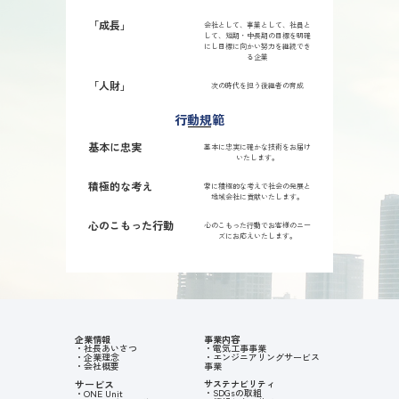
「成長」
会社として、事業として、社員と
して、短期・中長期の目標を明確
にし目標に向かい努力を継続でき
る企業
「人財」
次の時代を担う後継者の育成
行動規範
基本に忠実
基本に忠実に確かな技術をお届け
いたします。
積極的な考え
常に積極的な考えで社会の発展と
地域会社に貢献いたします。
心のこもった行動
心のこもった行動でお客様のニー
ズにお応えいたします。
企業情報
事業内容
・社長あいさつ
・電気工事事業
・企業理念
・エンジニアリングサービス
・会社概要
事業
サービス
サステナビリティ
・SDGsの取組
・ONE Unit