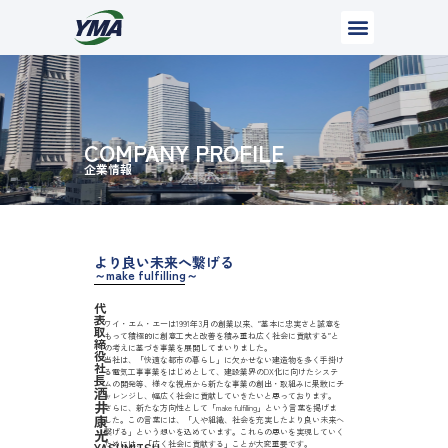
COMPANY PROFILE
企業情報
より良い未来へ繋げる
～make fulfilling～
代
表
ワイ・エム・エーは1991年3月の創業以来、″基本に忠実さと誠意を
取
もって積極的に創意工夫と改善を積み重ね広く社会に貢献する″と
締
の考えに基づき事業を展開してまいりました。
役
当社は、「快適な都市の暮らし」に欠かせない建造物を多く手掛け
社
る電気工事事業をはじめとして、建設業界のDX化に向けたシステ
長
ムの開発等、様々な視点から新たな事業の創出・取組みに果敢にチ
酒
ャレンジし、幅広く社会に貢献していきたいと思っております。
井
さらに、新たな方向性として「make fulfilling」という言葉を掲げま
康
した。この言葉には、「人や組織、社会を充実したより良い未来へ
光
繋げる」という想いを込めています。これらの思いを実現していく
ためには、「広く社会に貢献する」ことが大変重要です。
YASUMITSU